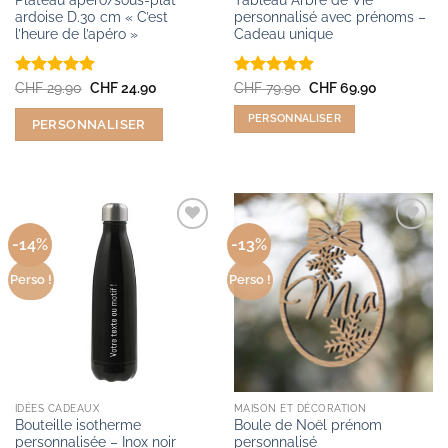
Plateau apéro/sous-plat
Tableau Arbre de Vie
ardoise D.30 cm « C’est
personnalisé avec prénoms –
l’heure de l’apéro »
Cadeau unique
Note
5
sur
Le
Le
Note
4.9
Le
Le
CHF
29.90
CHF
24.90
CHF
79.90
CHF
69.90
prix
prix
prix
prix
5
sur 5
initial
actuel
initial
actuel
PERSONNALISER
PERSONNALISER
était :
est :
était :
est :
CHF 29.90.
CHF 24.90.
CHF 79.90.
CHF 69.90.
-14%
-13%
Ajouter
Ajouter
aux
aux
produits
produits
Perso !
Perso !
favoris
favoris
IDÉES CADEAUX
MAISON ET DÉCORATION
Bouteille isotherme
Boule de Noël prénom
personnalisée – Inox noir
personnalisé