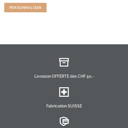
prix
prix
initial
actuel
PERSONNALISER
était :
est :
CHF 9.90.
CHF 8.50.
Livraison OFFERTE dès CHF 50.-
Fabrication SUISSE