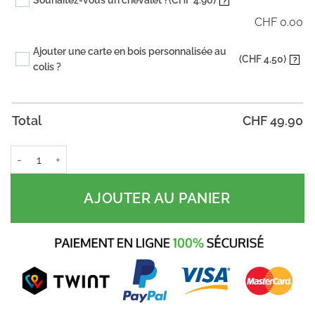
Souhaitez-vous un chevalet ?
(CHF 4.90)
?
CHF
0.00
Ajouter une carte en bois personnalisée au
(CHF 4.50)
?
colis ?
Total
CHF
49.90
quantité de Photo gravée sur pierre – Ardoise personnalisée avec 
AJOUTER AU PANIER