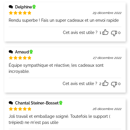
Delphine
29 décembre 2022
Note
5
Rendu superbe ! Fais un super cadeaux et un envoi rapide
sur 5
Cet avis est utile ?
1
0
Arnaud
27 décembre 2022
Note
5
Équipe sympathique et réactive, les cadeaux sont
sur 5
incroyable.
Cet avis est utile ?
2
0
Chantal Steiner-Bosset
26 décembre 2022
Note
5
Joli travail et emballage soigné. Toutefois le support (
sur 5
trépied) ne m'est pas utile