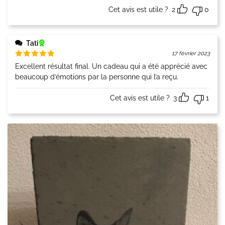
Cet avis est utile ?
2
0
Tati
17 février 2023
Note
5
Excellent résultat final. Un cadeau qui a été apprécié avec
sur 5
beaucoup d’émotions par la personne qui l’a reçu.
Cet avis est utile ?
3
1