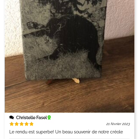
Christelle Fasel
21 février 2023
Note
5
Le rendu est superbe! Un beau souvenir de notre créole
sur 5