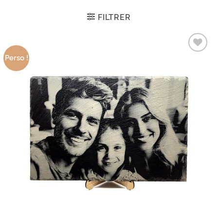
FILTRER
Perso !
Ajouter
aux
produits
favoris