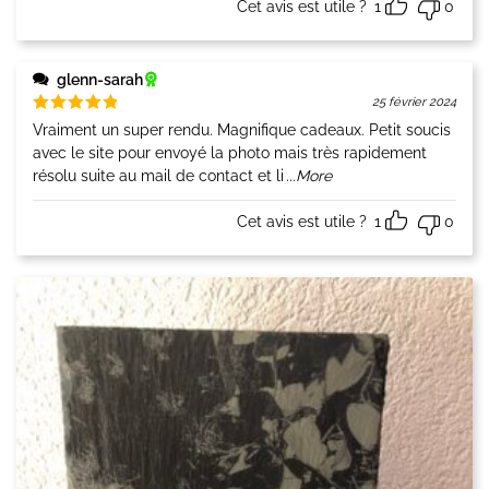
Cet avis est utile ?
1
0
glenn-sarah
25 février 2024
Note
5
Vraiment un super rendu. Magnifique cadeaux. Petit soucis
sur 5
avec le site pour envoyé la photo mais très rapidement
résolu suite au mail de contact et li
...More
Cet avis est utile ?
1
0