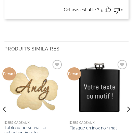
sur 5
Cet avis est utile ?
5
0
PRODUITS SIMILAIRES
Ajouter
Ajouter
Perso !
Perso !
aux
aux
produits
produits
favoris
favoris
IDÉES CADEAUX
IDÉES CADEAUX
Tableau personnalisé
Flasque en inox noir mat
collection Feuilles