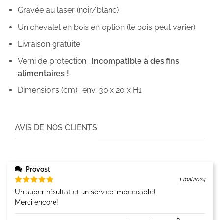
Gravée au laser (noir/blanc)
Un chevalet en bois en option (le bois peut varier)
Livraison gratuite
Verni de protection :
incompatible à des fins
alimentaires !
Dimensions (cm) : env. 30 x 20 x H1
AVIS DE NOS CLIENTS
Provost
1 mai 2024
Note
5
Un super résultat et un service impeccable!
sur 5
Merci encore!