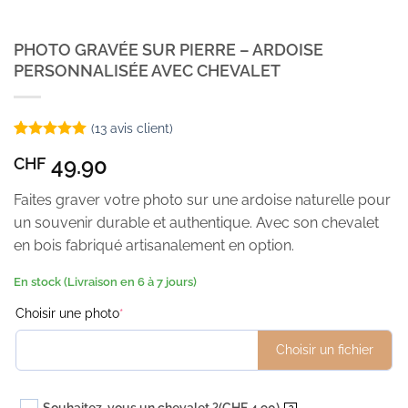
PHOTO GRAVÉE SUR PIERRE – ARDOISE
PERSONNALISÉE AVEC CHEVALET
(
13
avis client)
Noté
13
5
sur
49.90
CHF
5 basé sur
notations
client
Faites graver votre photo sur une ardoise naturelle pour
un souvenir durable et authentique. Avec son chevalet
en bois fabriqué artisanalement en option.
En stock (Livraison en 6 à 7 jours)
(required)
Choisir une photo
*
Choisir un fichier