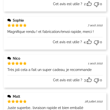
Cet avis est utile ?
2
0
Sophie
7 août 2022
Note
5
Magnifique rendu ! et fabrication/envoi rapide, merci !
sur 5
Cet avis est utile ?
4
0
Nico
1 août 2022
Note
5
Très joli cela a fait un super cadeau, je recommande
sur 5
Cet avis est utile ?
3
0
Matt
28 juillet 2022
Note
5
Juste superbe.. livraison rapide et bien emballé