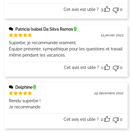
Cet avis est utile ?
3
0
Patricia Isabel Da Silva Ramos
13 janvier 2023
Note
5
Superbe, je recommande vraiment.
sur 5
Équipe présente, sympathique pour les questions et travail
même pendant les vacances.
Cet avis est utile ?
1
0
Delphine
29 décembre 2022
Note
5
Rendu superbe !
sur 5
Je recommande
Cet avis est utile ?
2
0