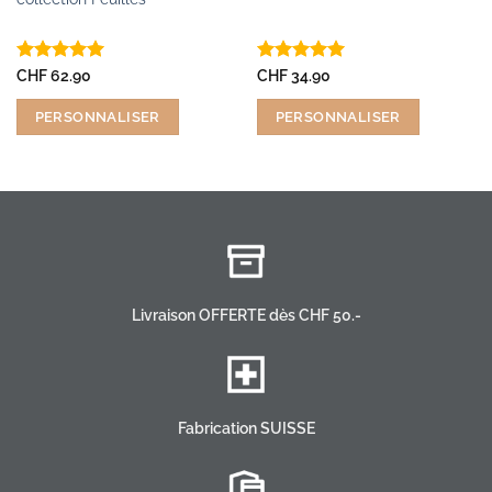
Note
5
sur
Note
5
sur
CHF
62.90
CHF
34.90
5
5
PERSONNALISER
PERSONNALISER
0.
Livraison OFFERTE dès CHF 50.-
Fabrication SUISSE