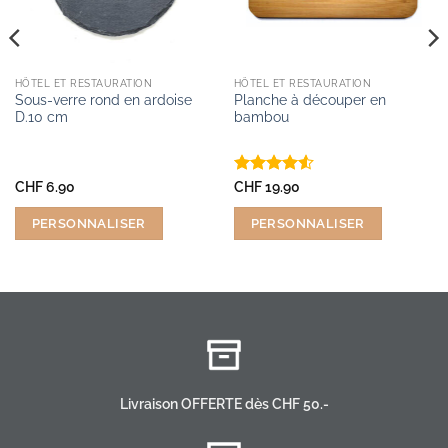
HÔTEL ET RESTAURATION
HÔTEL ET RESTAURATION
Sous-verre rond en ardoise
Planche à découper en
D.10 cm
bambou
Note
4.5
CHF
6.90
CHF
19.90
sur 5
PERSONNALISER
PERSONNALISER
Livraison OFFERTE dès CHF 50.-