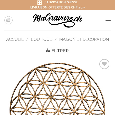
Passer
FABRICATION SUISSE
LIVRAISON OFFERTE DÈS CHF 50.-
au
contenu
ACCUEIL
/
BOUTIQUE
/
MAISON ET DÉCORATION
FILTRER
Ajouter
aux
produits
favoris