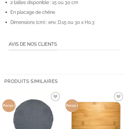
2 tailles disponible : 15 ou 30 cm
En placage de chêne
Dimensions (cm) : env. D.15 ou 30 x H0.3
AVIS DE NOS CLIENTS
PRODUITS SIMILAIRES
Ajouter
Ajouter
Perso !
Perso !
aux
aux
produits
produits
favoris
favoris