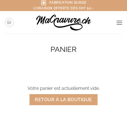
Passer
FABRICATION SUISSE
LIVRAISON OFFERTE DÈS CHF 50.-
au
contenu
PANIER
Votre panier est actuellement vide.
RETOUR À LA BOUTIQUE