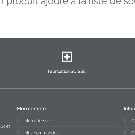
 produit ajouté à la liste de so
Fabrication SUISSE
Mon compte
Info
Mon adresse
Q
ux et
Mes commandes
Q